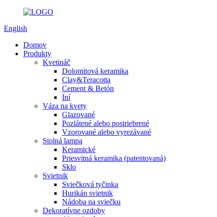
English
Domov
Produkty
Kvetináč
Dolomitová keramika
Clay&Teracotta
Cement & Betón
Iní
Váza na kvety
Glazované
Pozlátené alebo postriebrené
Vzorované alebo vyrezávané
Stolná lampa
Keramické
Priesvitná keramika (patentovaná)
Sklo
Svietnik
Sviečková tyčinka
Hurikán svietnik
Nádoba na sviečku
Dekoratívne ozdoby