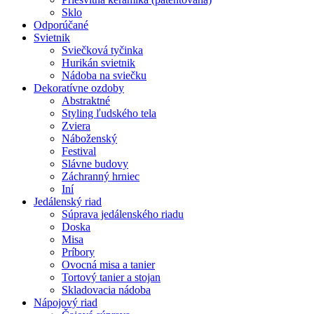
Sklo
Odporúčané
Svietnik
Sviečková tyčinka
Hurikán svietnik
Nádoba na sviečku
Dekoratívne ozdoby
Abstraktné
Styling ľudského tela
Zviera
Náboženský
Festival
Slávne budovy
Záchranný hrniec
Iní
Jedálenský riad
Súprava jedálenského riadu
Doska
Misa
Príbory
Ovocná misa a tanier
Tortový tanier a stojan
Skladovacia nádoba
Nápojový riad