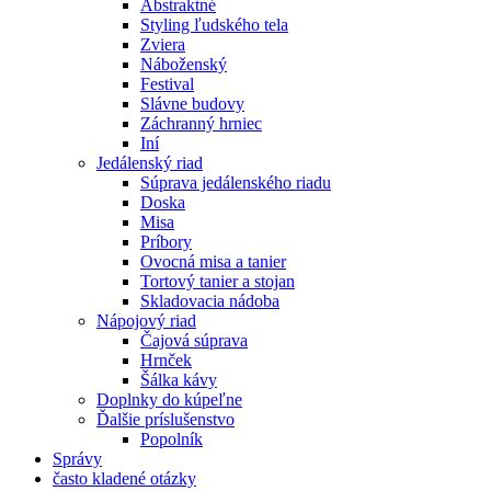
Abstraktné
Styling ľudského tela
Zviera
Náboženský
Festival
Slávne budovy
Záchranný hrniec
Iní
Jedálenský riad
Súprava jedálenského riadu
Doska
Misa
Príbory
Ovocná misa a tanier
Tortový tanier a stojan
Skladovacia nádoba
Nápojový riad
Čajová súprava
Hrnček
Šálka ​​kávy
Doplnky do kúpeľne
Ďalšie príslušenstvo
Popolník
Správy
často kladené otázky