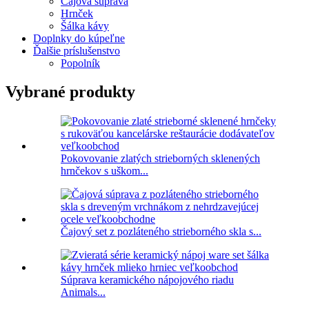
Čajová súprava
Hrnček
Šálka ​​kávy
Doplnky do kúpeľne
Ďalšie príslušenstvo
Popolník
Vybrané produkty
Pokovovanie zlatých strieborných sklenených
hrnčekov s uškom...
Čajový set z pozláteného strieborného skla s...
Súprava keramického nápojového riadu
Animals...