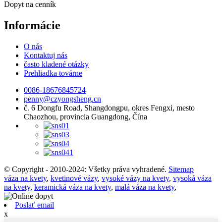
Dopyt na cenník
Informácie
O nás
Kontaktuj nás
často kladené otázky
Prehliadka továrne
0086-18676845724
penny@czyongsheng.cn
č. 6 Dongfu Road, Shangdongpu, okres Fengxi, mesto
Chaozhou, provincia Guangdong, Čína
© Copyright - 2010-2024: Všetky práva vyhradené.
Sitemap
váza na kvety
,
kvetinové vázy
,
vysoké vázy na kvety
,
vysoká váza
na kvety
,
keramická váza na kvety
,
malá váza na kvety
,
Poslať email
x