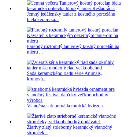
Jemný jedálenský tanier z kostného porcelánu
biela keramika...
Farebný roztomilý tanierový kostný porcelán na
mieru ...
Sada keramického riadu série Animals,
kruhová...
Vianočná strieborná keramická hviezda...
Žiarivý zlatý strieborný keramický vianočný
stromček...