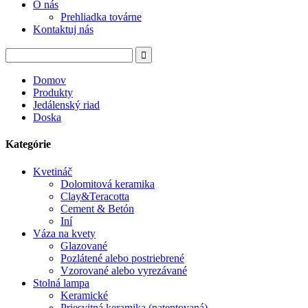
O nás
Prehliadka továrne
Kontaktuj nás
Domov
Produkty
Jedálenský riad
Doska
Kategórie
Kvetináč
Dolomitová keramika
Clay&Teracotta
Cement & Betón
Iní
Váza na kvety
Glazované
Pozlátené alebo postriebrené
Vzorované alebo vyrezávané
Stolná lampa
Keramické
Priesvitná keramika (patentovaná)