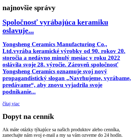
najnovšie správy
Spoločnosť vyrábajúca keramiku
oslavuje...
Yongsheng Ceramics Manufacturing Co.,
Ltd.vyrába keramické výrobky od 90. rokov 20.
storočia a nedávno minulý mesiac v roku 2022
oslávila svoje 28. výročie. Zároveň spoločnosť
Yongsheng Ceramics oznamuje svoj nový
propagandistický slogan „Navrhujeme, vyrábame,
predávame“, aby znovu vyjadrila svoje
podnikanie...
čítaj viac
Dopyt na cenník
Ak máte otázky týkajúce sa našich produktov alebo cenníka,
zanechajte nám svoj e-mail a my sa vám ozveme do 24 hodín.