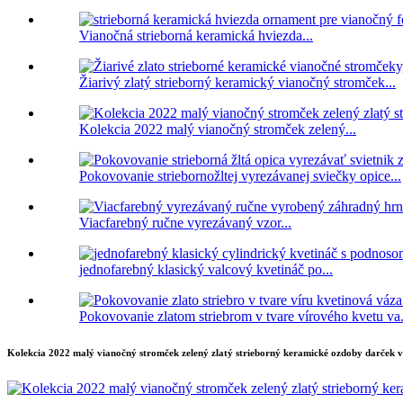
Vianočná strieborná keramická hviezda...
Žiarivý zlatý strieborný keramický vianočný stromček...
Kolekcia 2022 malý vianočný stromček zelený...
Pokovovanie striebornožltej vyrezávanej sviečky opice...
Viacfarebný ručne vyrezávaný vzor...
jednofarebný klasický valcový kvetináč po...
Pokovovanie zlatom striebrom v tvare vírového kvetu va.
Kolekcia 2022 malý vianočný stromček zelený zlatý strieborný keramické ozdoby darček