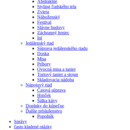
Abstraktné
Styling ľudského tela
Zviera
Náboženský
Festival
Slávne budovy
Záchranný hrniec
Iní
Jedálenský riad
Súprava jedálenského riadu
Doska
Misa
Príbory
Ovocná misa a tanier
Tortový tanier a stojan
Skladovacia nádoba
Nápojový riad
Čajová súprava
Hrnček
Šálka ​​kávy
Doplnky do kúpeľne
Ďalšie príslušenstvo
Popolník
Správy
často kladené otázky