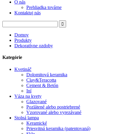
O nás
Prehliadka továrne
Kontaktuj nás
Domov
Produkty
Dekoratívne ozdoby
Kategórie
Kvetináč
Dolomitová keramika
Clay&Teracotta
Cement & Betón
Iní
Váza na kvety
Glazované
Pozlátené alebo postriebrené
Vzorované alebo vyrezávané
Stolná lampa
Keramické
Priesvitná keramika (patentovaná)
Sklo