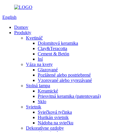
English
Domov
Produkty
Kvetináč
Dolomitová keramika
Clay&Teracotta
Cement & Betón
Iní
Váza na kvety
Glazované
Pozlátené alebo postriebrené
Vzorované alebo vyrezávané
Stolná lampa
Keramické
Priesvitná keramika (patentovaná)
Sklo
Svietnik
Sviečková tyčinka
Hurikán svietnik
Nádoba na sviečku
Dekoratívne ozdoby