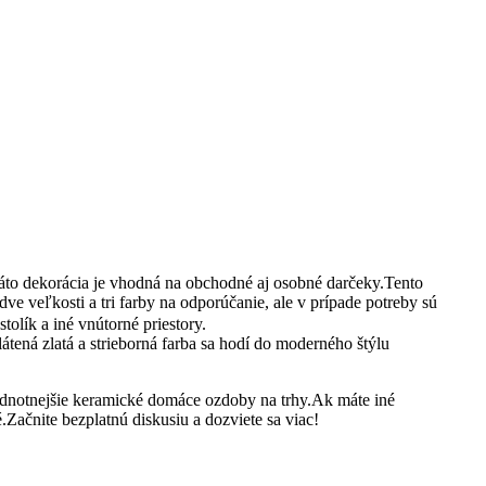
Táto dekorácia je vhodná na obchodné aj osobné darčeky.Tento
ve veľkosti a tri farby na odporúčanie, ale v prípade potreby sú
olík a iné vnútorné priestory.
ená zlatá a strieborná farba sa hodí do moderného štýlu
odnotnejšie keramické domáce ozdoby na trhy.Ak máte iné
Začnite bezplatnú diskusiu a dozviete sa viac!