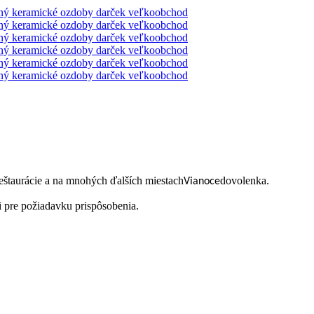
reštaurácie a na mnohých ďalších miestach
dovolenka.
Vianoce
ii pre požiadavku prispôsobenia.