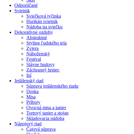
Odporúčané
Svietnik
Sviečková tyčinka
Hurikán svietnik
Nádoba na sviečku
Dekoratívne ozdoby
Abstraktné
Styling ľudského tela
Zviera
Náboženský
Festival
Slávne budovy
Záchranný hrniec
Iní
Jedálenský riad
Súprava jedálenského riadu
Doska
Misa
Príbory
Ovocná misa a tanier
Tortový tanier a stojan
Skladovacia nádoba
Nápojový riad
Čajová súprava