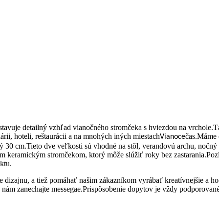
edstavuje detailný vzhľad vianočného stromčeka s hviezdou na vrchole.
ii, hoteli, reštaurácii a na mnohých iných miestach
čas.Máme d
Vianoce
0 cm.Tieto dve veľkosti sú vhodné na stôl, verandovú archu, nočný st
keramickým stromčekom, ktorý môže slúžiť roky bez zastarania.Pozlát
ktu.
e dizajnu, a tiež pomáhať našim zákazníkom vyrábať kreatívnejšie a h
jne nám zanechajte messegae.Prispôsobenie dopytov je vždy podporované.