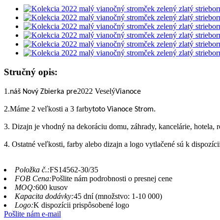
Stručný opis:
1.
2022 Veselý
náš
Nový
Zbierka
pre
Vianoce
2.Máme 2 veľkosti a 3 farby
.
toto
Vianoce
Strom
3. Dizajn je vhodný na dekoráciu domu, záhrady, kancelárie, hotela, 
4. Ostatné veľkosti, farby alebo dizajn a logo vytlačené sú k dispozíc
Položka č.:
FS14562-30/35
FOB Cena:
Pošlite nám podrobnosti o presnej cene
MOQ:
600 kusov
Kapacita dodávky:
45 dní (množstvo: 1-10 000)
Logo:
K dispozícii prispôsobené logo
Pošlite nám e-mail