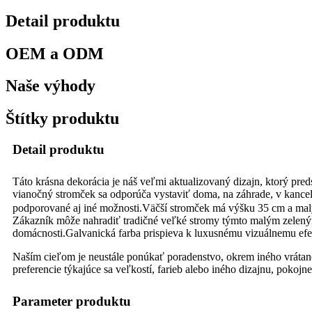
Detail produktu
OEM a ODM
Naše výhody
Štítky produktu
Detail produktu
Táto krásna dekorácia je náš veľmi aktualizovaný dizajn, ktorý pr
vianočný stromček sa odporúča vystaviť doma, na záhrade, v kancelár
podporované aj iné možnosti.Väčší stromček má výšku 35 cm a malý 3
Zákazník môže nahradiť tradičné veľké stromy týmto malým zeleným 
domácnosti.Galvanická farba prispieva k luxusnému vizuálnemu efe
Naším cieľom je neustále ponúkať poradenstvo, okrem iného vrátan
preferencie týkajúce sa veľkostí, farieb alebo iného dizajnu, poko
Parameter produktu