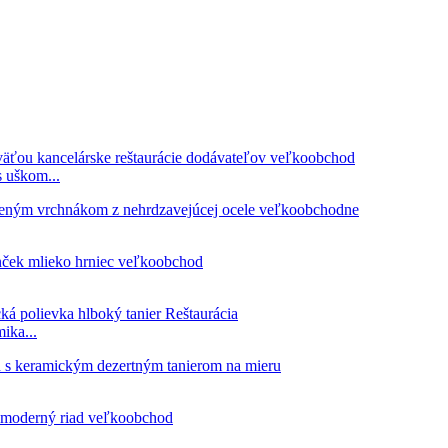
 uškom...
ika...