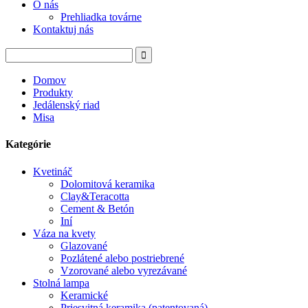
O nás
Prehliadka továrne
Kontaktuj nás
Domov
Produkty
Jedálenský riad
Misa
Kategórie
Kvetináč
Dolomitová keramika
Clay&Teracotta
Cement & Betón
Iní
Váza na kvety
Glazované
Pozlátené alebo postriebrené
Vzorované alebo vyrezávané
Stolná lampa
Keramické
Priesvitná keramika (patentovaná)