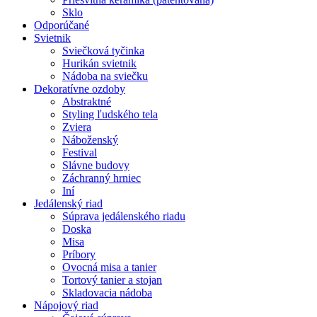
Sklo
Odporúčané
Svietnik
Sviečková tyčinka
Hurikán svietnik
Nádoba na sviečku
Dekoratívne ozdoby
Abstraktné
Styling ľudského tela
Zviera
Náboženský
Festival
Slávne budovy
Záchranný hrniec
Iní
Jedálenský riad
Súprava jedálenského riadu
Doska
Misa
Príbory
Ovocná misa a tanier
Tortový tanier a stojan
Skladovacia nádoba
Nápojový riad