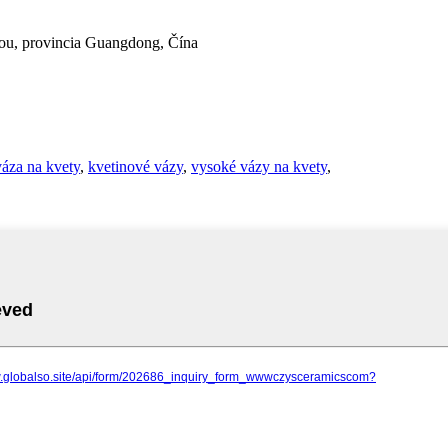
ou, provincia Guangdong, Čína
áza na kvety
,
kvetinové vázy
,
vysoké vázy na kvety
,