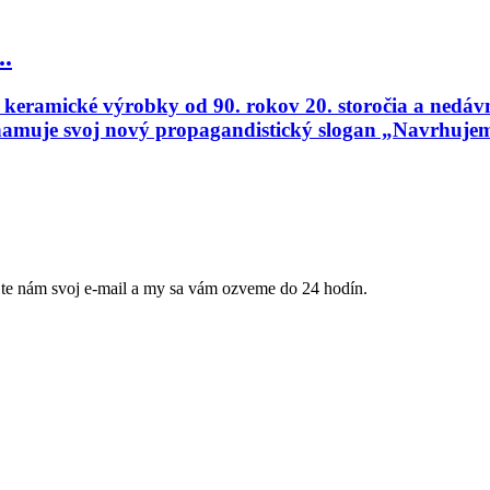
..
eramické výrobky od 90. rokov 20. storočia a nedávno
namuje svoj nový propagandistický slogan „Navrhujem
jte nám svoj e-mail a my sa vám ozveme do 24 hodín.