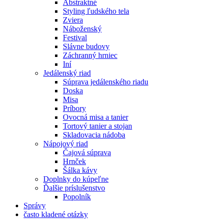
Abstraktné
Styling ľudského tela
Zviera
Náboženský
Festival
Slávne budovy
Záchranný hrniec
Iní
Jedálenský riad
Súprava jedálenského riadu
Doska
Misa
Príbory
Ovocná misa a tanier
Tortový tanier a stojan
Skladovacia nádoba
Nápojový riad
Čajová súprava
Hrnček
Šálka ​​kávy
Doplnky do kúpeľne
Ďalšie príslušenstvo
Popolník
Správy
často kladené otázky