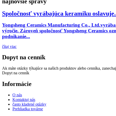
najnovšie správy
Spoločnosť vyrábajúca keramiku oslavuje.
Yongsheng Ceramics Manufacturing Co., Ltd.vyrába k
výročie. Zároveň spoločnosť Yongsheng Ceramics oz
podnikanie...
čítaj viac
Dopyt na cenník
Ak máte otázky týkajúce sa našich produktov alebo cenníka, zanecha
Dopyt na cenník
Informácie
O nás
Kontaktuj nás
často kladené otázky
Prehliadka továrne