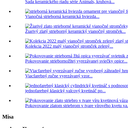
Sada keramického riadu série Animals, kruhová...
Vianočná strieborná keramická hviezda...
Žiarivý zlatý strieborný keramický vianočný stromček...
Kolekcia 2022 malý vianočný stromček zelený...
Pokovovanie striebornožltej vyrezávanej sviečky opice...
Viacfarebný ručne vyrezávaný vzor...
jednofarebný klasický valcový kvetináč po...
Pokovovanie zlatom striebrom v tvare vírového kvetu va.
Misa