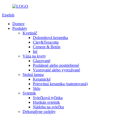
English
Domov
Produkty
Kvetináč
Dolomitová keramika
Clay&Teracotta
Cement & Betón
Iní
Váza na kvety
Glazované
Pozlátené alebo postriebrené
Vzorované alebo vyrezávané
Stolná lampa
Keramické
Priesvitná keramika (patentovaná)
Sklo
Svietnik
Sviečková tyčinka
Hurikán svietnik
Nádoba na sviečku
Dekoratívne ozdoby