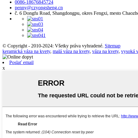
0086-18676845724
penny@czyongsheng.cn
č. 6 Dongfu Road, Shangdongpu, okres Fengxi, mesto Chaozh
© Copyright - 2010-2024: Všetky práva vyhradené.
Sitemap
keramická váza na kvety
,
malá váza na kvety
,
váza na kvety
,
vysoká v
Poslať email
x