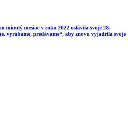
 minulý mesiac v roku 2022 oslávila svoje 28.
e, vyrábame, predávame“, aby znovu vyjadrila svoje