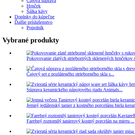
Čajová súprava
Hrnček
Šálka ​​kávy
Doplnky do kúpeľne
Ďalšie príslušenstvo
Popolník
Vybrané produkty
Pokovovanie zlatých strieborných sklenených hrnčekov s
Čajový set z pozláteného strieborného skla s...
Súprava keramického nápojového riadu Animals...
Jemný jedálenský tanier z kostného porcelánu biela keram
Farebný roztomilý tanierový kostný porcelán na mieru ...