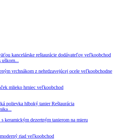
 uškom...
ika...