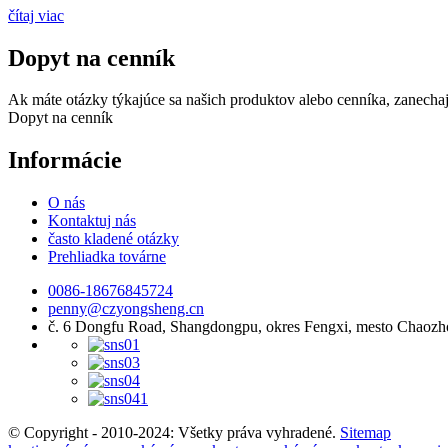
čítaj viac
Dopyt na cenník
Ak máte otázky týkajúce sa našich produktov alebo cenníka, zanecha
Dopyt na cenník
Informácie
O nás
Kontaktuj nás
často kladené otázky
Prehliadka továrne
0086-18676845724
penny@czyongsheng.cn
č. 6 Dongfu Road, Shangdongpu, okres Fengxi, mesto Chaozh
© Copyright - 2010-2024: Všetky práva vyhradené.
Sitemap