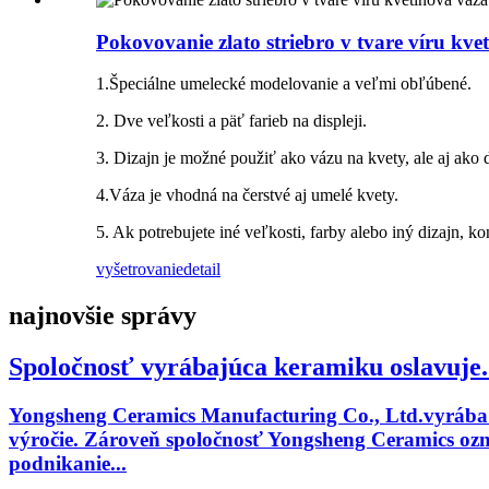
Pokovovanie zlato striebro v tvare víru kv
1.Špeciálne umelecké modelovanie a veľmi obľúbené.
2. Dve veľkosti a päť farieb na displeji.
3. Dizajn je možné použiť ako vázu na kvety, ale aj ako
4.Váza je vhodná na čerstvé aj umelé kvety.
5. Ak potrebujete iné veľkosti, farby alebo iný dizajn, ko
vyšetrovanie
detail
najnovšie správy
Spoločnosť vyrábajúca keramiku oslavuje.
Yongsheng Ceramics Manufacturing Co., Ltd.vyrába k
výročie. Zároveň spoločnosť Yongsheng Ceramics oz
podnikanie...