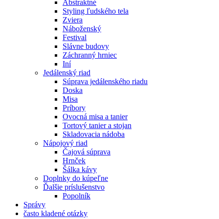
Abstraktné
Styling ľudského tela
Zviera
Náboženský
Festival
Slávne budovy
Záchranný hrniec
Iní
Jedálenský riad
Súprava jedálenského riadu
Doska
Misa
Príbory
Ovocná misa a tanier
Tortový tanier a stojan
Skladovacia nádoba
Nápojový riad
Čajová súprava
Hrnček
Šálka ​​kávy
Doplnky do kúpeľne
Ďalšie príslušenstvo
Popolník
Správy
často kladené otázky