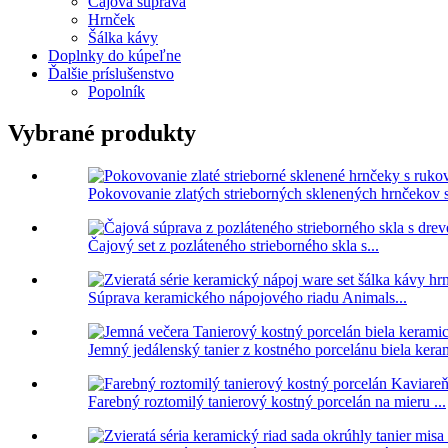
Čajová súprava
Hrnček
Šálka ​​kávy
Doplnky do kúpeľne
Ďalšie príslušenstvo
Popolník
Vybrané produkty
Pokovovanie zlatých strieborných sklenených hrnčekov s
Čajový set z pozláteného strieborného skla s...
Súprava keramického nápojového riadu Animals...
Jemný jedálenský tanier z kostného porcelánu biela keram
Farebný roztomilý tanierový kostný porcelán na mieru ...