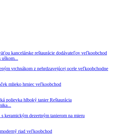
 uškom...
ika...