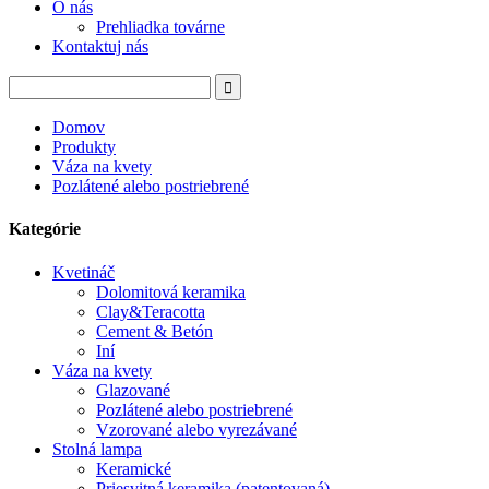
O nás
Prehliadka továrne
Kontaktuj nás
Domov
Produkty
Váza na kvety
Pozlátené alebo postriebrené
Kategórie
Kvetináč
Dolomitová keramika
Clay&Teracotta
Cement & Betón
Iní
Váza na kvety
Glazované
Pozlátené alebo postriebrené
Vzorované alebo vyrezávané
Stolná lampa
Keramické
Priesvitná keramika (patentovaná)