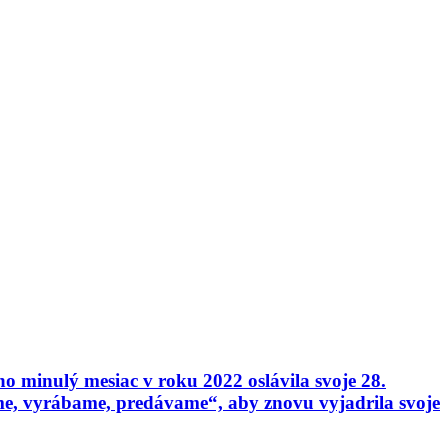
 minulý mesiac v roku 2022 oslávila svoje 28.
e, vyrábame, predávame“, aby znovu vyjadrila svoje