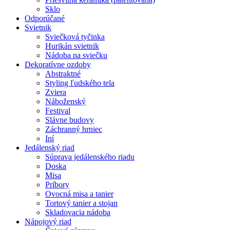
Sklo
Odporúčané
Svietnik
Sviečková tyčinka
Hurikán svietnik
Nádoba na sviečku
Dekoratívne ozdoby
Abstraktné
Styling ľudského tela
Zviera
Náboženský
Festival
Slávne budovy
Záchranný hrniec
Iní
Jedálenský riad
Súprava jedálenského riadu
Doska
Misa
Príbory
Ovocná misa a tanier
Tortový tanier a stojan
Skladovacia nádoba
Nápojový riad