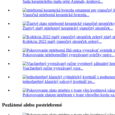
Sada keramického riadu série Animals, kruhová...
Vianočná strieborná keramická hviezda...
Žiarivý zlatý strieborný keramický vianočný stromček...
Kolekcia 2022 malý vianočný stromček zelený...
Pokovovanie striebornožltej vyrezávanej sviečky opice...
Viacfarebný ručne vyrezávaný vzor...
jednofarebný klasický valcový kvetináč po...
Pokovovanie zlatom striebrom v tvare vírového kvetu va.
Pozlátené alebo postriebrené