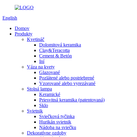
English
Domov
Produkty
Kvetináč
Dolomitová keramika
Clay&Teracotta
Cement & Betón
Iní
Váza na kvety
Glazované
Pozlátené alebo postriebrené
Vzorované alebo vyrezávané
Stolná lampa
Keramické
Priesvitná keramika (patentovaná)
Sklo
Svietnik
Sviečková tyčinka
Hurikán svietnik
Nádoba na sviečku
Dekoratívne ozdoby