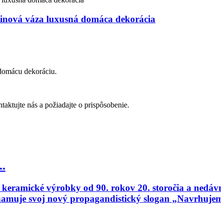
etinová váza luxusná domáca dekorácia
 domácu dekoráciu.
ntaktujte nás a požiadajte o prispôsobenie.
..
eramické výrobky od 90. rokov 20. storočia a nedávno
namuje svoj nový propagandistický slogan „Navrhujem