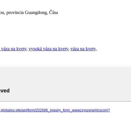
ou, provincia Guangdong, Čína
 váza na kvety
,
vysoká váza na kvety
,
váza na kvety
,