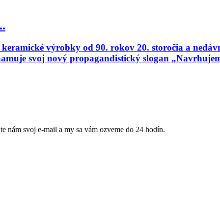
..
eramické výrobky od 90. rokov 20. storočia a nedávno
namuje svoj nový propagandistický slogan „Navrhujem
jte nám svoj e-mail a my sa vám ozveme do 24 hodín.