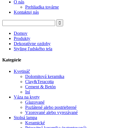
O nás
Prehliadka továrne
Kontaktuj nás
Domov
Produkty
Dekoratívne ozdoby
Styling ľudského tela
Kategórie
Kvetináč
Dolomitová keramika
Clay&Teracotta
Cement & Betón
Iní
Váza na kvety
Glazované
Pozlátené alebo postriebrené
Vzorované alebo vyrezávané
Stolná lampa
Keramické
Priesvitná keramika (patentovaná)