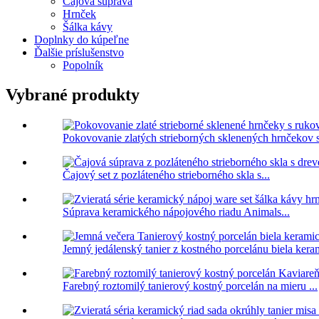
Čajová súprava
Hrnček
Šálka ​​kávy
Doplnky do kúpeľne
Ďalšie príslušenstvo
Popolník
Vybrané produkty
Pokovovanie zlatých strieborných sklenených hrnčekov s
Čajový set z pozláteného strieborného skla s...
Súprava keramického nápojového riadu Animals...
Jemný jedálenský tanier z kostného porcelánu biela keram
Farebný roztomilý tanierový kostný porcelán na mieru ...