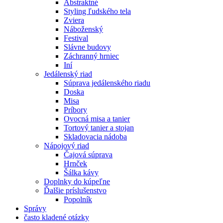
Abstraktné
Styling ľudského tela
Zviera
Náboženský
Festival
Slávne budovy
Záchranný hrniec
Iní
Jedálenský riad
Súprava jedálenského riadu
Doska
Misa
Príbory
Ovocná misa a tanier
Tortový tanier a stojan
Skladovacia nádoba
Nápojový riad
Čajová súprava
Hrnček
Šálka ​​kávy
Doplnky do kúpeľne
Ďalšie príslušenstvo
Popolník
Správy
často kladené otázky