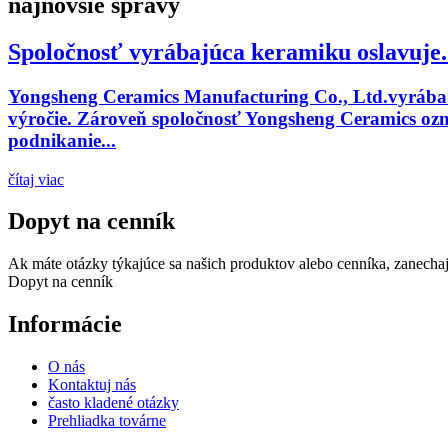
najnovšie správy
Spoločnosť vyrábajúca keramiku oslavuje.
Yongsheng Ceramics Manufacturing Co., Ltd.vyrába k
výročie. Zároveň spoločnosť Yongsheng Ceramics oz
podnikanie...
čítaj viac
Dopyt na cenník
Ak máte otázky týkajúce sa našich produktov alebo cenníka, zanecha
Dopyt na cenník
Informácie
O nás
Kontaktuj nás
často kladené otázky
Prehliadka továrne