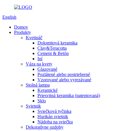
English
Domov
Produkty
Kvetináč
Dolomitová keramika
Clay&Teracotta
Cement & Betón
Iní
Váza na kvety
Glazované
Pozlátené alebo postriebrené
Vzorované alebo vyrezávané
Stolná lampa
Keramické
Priesvitná keramika (patentovaná)
Sklo
Svietnik
Sviečková tyčinka
Hurikán svietnik
Nádoba na sviečku
Dekoratívne ozdoby