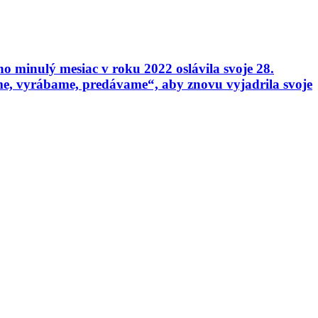
 minulý mesiac v roku 2022 oslávila svoje 28.
e, vyrábame, predávame“, aby znovu vyjadrila svoje