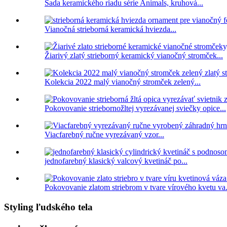
Sada keramického riadu série Animals, kruhová...
Vianočná strieborná keramická hviezda...
Žiarivý zlatý strieborný keramický vianočný stromček...
Kolekcia 2022 malý vianočný stromček zelený...
Pokovovanie striebornožltej vyrezávanej sviečky opice...
Viacfarebný ručne vyrezávaný vzor...
jednofarebný klasický valcový kvetináč po...
Pokovovanie zlatom striebrom v tvare vírového kvetu va.
Styling ľudského tela