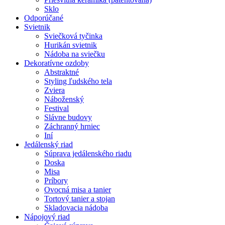
Sklo
Odporúčané
Svietnik
Sviečková tyčinka
Hurikán svietnik
Nádoba na sviečku
Dekoratívne ozdoby
Abstraktné
Styling ľudského tela
Zviera
Náboženský
Festival
Slávne budovy
Záchranný hrniec
Iní
Jedálenský riad
Súprava jedálenského riadu
Doska
Misa
Príbory
Ovocná misa a tanier
Tortový tanier a stojan
Skladovacia nádoba
Nápojový riad