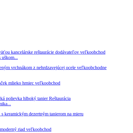
 uškom...
ika...