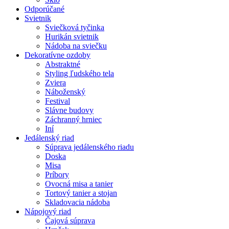
Odporúčané
Svietnik
Sviečková tyčinka
Hurikán svietnik
Nádoba na sviečku
Dekoratívne ozdoby
Abstraktné
Styling ľudského tela
Zviera
Náboženský
Festival
Slávne budovy
Záchranný hrniec
Iní
Jedálenský riad
Súprava jedálenského riadu
Doska
Misa
Príbory
Ovocná misa a tanier
Tortový tanier a stojan
Skladovacia nádoba
Nápojový riad
Čajová súprava