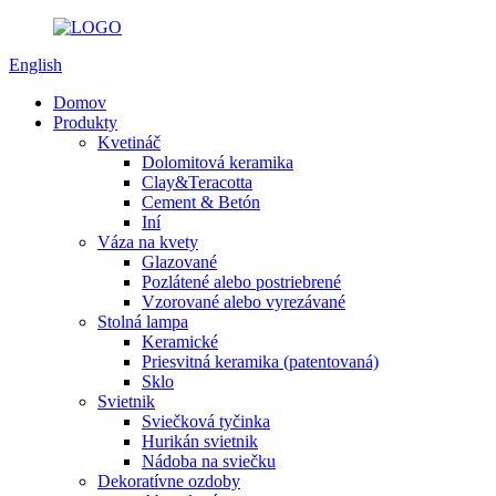
English
Domov
Produkty
Kvetináč
Dolomitová keramika
Clay&Teracotta
Cement & Betón
Iní
Váza na kvety
Glazované
Pozlátené alebo postriebrené
Vzorované alebo vyrezávané
Stolná lampa
Keramické
Priesvitná keramika (patentovaná)
Sklo
Svietnik
Sviečková tyčinka
Hurikán svietnik
Nádoba na sviečku
Dekoratívne ozdoby