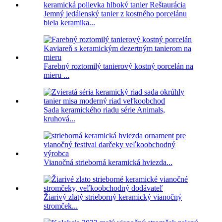
Jemný jedálenský tanier z kostného porcelánu
biela keramika...
Farebný roztomilý tanierový kostný porcelán na
mieru ...
Sada keramického riadu série Animals,
kruhová...
Vianočná strieborná keramická hviezda...
Žiarivý zlatý strieborný keramický vianočný
stromček...