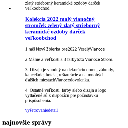
Kolekcia 2022 malý vianočný
stromček zelený zlatý strieborný
keramické ozdoby darček
veľkoobchod
1.
2022 Veselý
náš
Nový
Zbierka
pre
Vianoce
2.Máme 2 veľkosti a 3 farby
.
toto
Vianoce
Strom
3. Dizajn je vhodný na dekoráciu domu, záhrady,
kancelárie, hotela, reštaurácie a na mnohých
ďalších miestach
dovolenka.
Vianoce
4. Ostatné veľkosti, farby alebo dizajn a logo
vytlačené sú k dispozícii pre požiadavku
prispôsobenia.
vyšetrovanie
detail
najnovšie správy