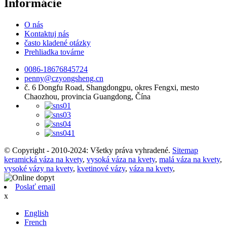
Informácie
O nás
Kontaktuj nás
často kladené otázky
Prehliadka továrne
0086-18676845724
penny@czyongsheng.cn
č. 6 Dongfu Road, Shangdongpu, okres Fengxi, mesto
Chaozhou, provincia Guangdong, Čína
© Copyright - 2010-2024: Všetky práva vyhradené.
Sitemap
keramická váza na kvety
,
vysoká váza na kvety
,
malá váza na kvety
,
vysoké vázy na kvety
,
kvetinové vázy
,
váza na kvety
,
Poslať email
x
English
French