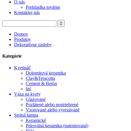
O nás
Prehliadka továrne
Kontaktuj nás
Domov
Produkty
Dekoratívne ozdoby
Kategórie
Kvetináč
Dolomitová keramika
Clay&Teracotta
Cement & Betón
Iní
Váza na kvety
Glazované
Pozlátené alebo postriebrené
Vzorované alebo vyrezávané
Stolná lampa
Keramické
Priesvitná keramika (patentovaná)
Sklo