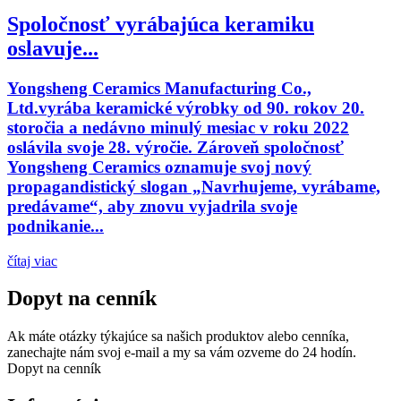
Spoločnosť vyrábajúca keramiku
oslavuje...
Yongsheng Ceramics Manufacturing Co.,
Ltd.vyrába keramické výrobky od 90. rokov 20.
storočia a nedávno minulý mesiac v roku 2022
oslávila svoje 28. výročie. Zároveň spoločnosť
Yongsheng Ceramics oznamuje svoj nový
propagandistický slogan „Navrhujeme, vyrábame,
predávame“, aby znovu vyjadrila svoje
podnikanie...
čítaj viac
Dopyt na cenník
Ak máte otázky týkajúce sa našich produktov alebo cenníka,
zanechajte nám svoj e-mail a my sa vám ozveme do 24 hodín.
Dopyt na cenník