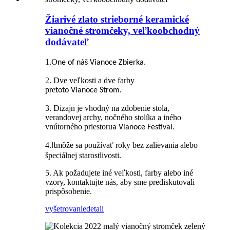
Žiarivé zlato strieborné keramické
vianočné stromčeky, veľkoobchodný
dodávateľ
1.O
.
ne
of
náš
Vianoce
Zbierka
2. Dve veľkosti a dve farby
pre
.
toto
Vianoce
Strom
3. Dizajn je vhodný na zdobenie stola,
verandovej archy, nočného stolíka a iného
vnútorného priestoru
.
a
Vianoce
Festival
4.
môže sa používať roky bez zalievania alebo
It
špeciálnej starostlivosti.
5. Ak požadujete iné veľkosti, farby alebo iné
vzory, kontaktujte nás, aby sme prediskutovali
prispôsobenie.
vyšetrovanie
detail