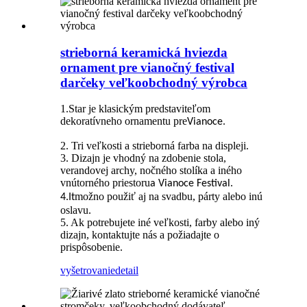
strieborná keramická hviezda
ornament pre vianočný festival
darčeky veľkoobchodný výrobca
1.Star je klasickým predstaviteľom
dekoratívneho ornamentu pre
.
Vianoce
2. Tri veľkosti a strieborná farba na displeji.
3. Dizajn je vhodný na zdobenie stola,
verandovej archy, nočného stolíka a iného
vnútorného priestoru
.
a
Vianoce
Festival
možno použiť aj na svadbu, párty alebo inú
4.It
oslavu.
5. Ak potrebujete iné veľkosti, farby alebo iný
dizajn, kontaktujte nás a požiadajte o
prispôsobenie.
vyšetrovanie
detail