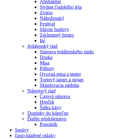
Abstraktné
Styling ľudského tela
Zviera
Náboženský
Festival
Slávne budovy
Záchranný hrniec
Iní
Jedálenský riad
Súprava jedálenského riadu
Doska
Misa
Príbory
Ovocná misa a tanier
Tortový tanier a stojan
Skladovacia nádoba
Nápojový riad
Čajová súprava
Hrnček
Šálka ​​kávy
Doplnky do kúpeľne
Ďalšie príslušenstvo
Popolník
Správy
často kladené otázky