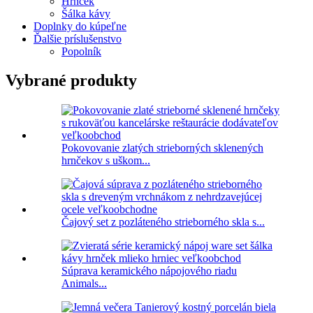
Hrnček
Šálka ​​kávy
Doplnky do kúpeľne
Ďalšie príslušenstvo
Popolník
Vybrané produkty
Pokovovanie zlatých strieborných sklenených
hrnčekov s uškom...
Čajový set z pozláteného strieborného skla s...
Súprava keramického nápojového riadu
Animals...