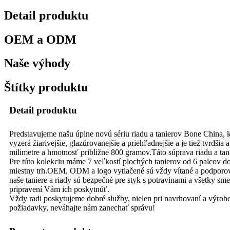
Detail produktu
OEM a ODM
Naše výhody
Štítky produktu
Detail produktu
Predstavujeme našu úplne novú sériu riadu a tanierov Bone China, k
vyzerá žiarivejšie, glazúrovanejšie a priehľadnejšie a je tiež tvrdši
milimetre a hmotnosť približne 800 gramov.Táto súprava riadu a tani
Pre túto kolekciu máme 7 veľkostí plochých tanierov od 6 palcov do 
miestny trh.OEM, ODM a logo vytlačené sú vždy vítané a podporovan
naše taniere a riady sú bezpečné pre styk s potravinami a všetky sm
pripravení Vám ich poskytnúť.
Vždy radi poskytujeme dobré služby, nielen pri navrhovaní a výrob
požiadavky, neváhajte nám zanechať správu!