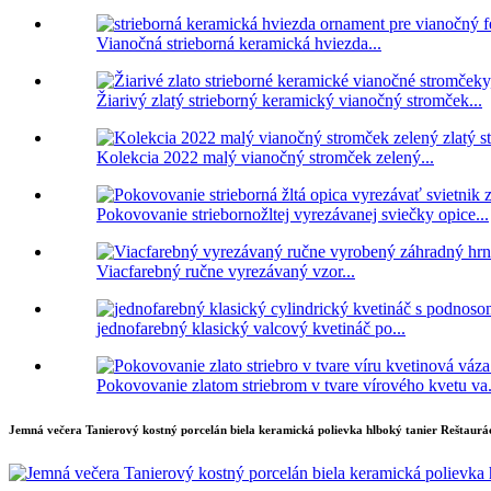
Vianočná strieborná keramická hviezda...
Žiarivý zlatý strieborný keramický vianočný stromček...
Kolekcia 2022 malý vianočný stromček zelený...
Pokovovanie striebornožltej vyrezávanej sviečky opice...
Viacfarebný ručne vyrezávaný vzor...
jednofarebný klasický valcový kvetináč po...
Pokovovanie zlatom striebrom v tvare vírového kvetu va.
Jemná večera Tanierový kostný porcelán biela keramická polievka hlboký tanier Reštaurá