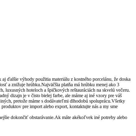
 aj ďalšie výhody použitia materiálu z kostného porcelánu, že doska
 tvrdosť a znižuje hrúbku.Najväčšia platňa má hrúbku menej ako 3
ch, luxusných hoteloch a špičkových reštauráciách na skvelú večeru.
ný dizajn je v čisto bielej farbe, ale máme aj iné vzory pre váš
bo iných, pretože máme s dodávateľmi dlhodobú spoluprácu.Všetky
h produktov pre import alebo export, kontaktujte nás a my sme
nejšie dokončiť obstarávanie.Ak máte akékoľvek iné potreby alebo