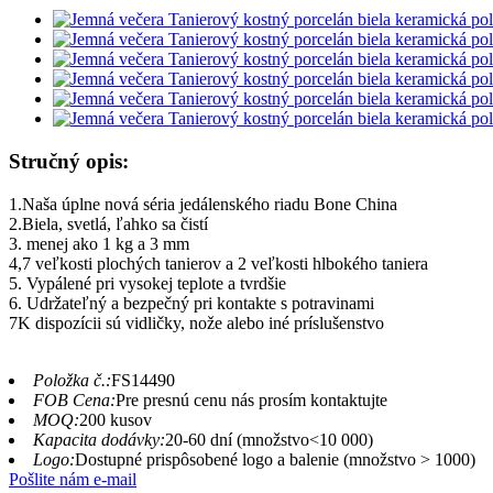
Stručný opis:
1.Naša úplne nová séria jedálenského riadu Bone China
2.Biela, svetlá, ľahko sa čistí
3. menej ako 1 kg a 3 mm
4,7 veľkosti plochých tanierov a 2 veľkosti hlbokého taniera
5. Vypálené pri vysokej teplote a tvrdšie
6. Udržateľný a bezpečný pri kontakte s potravinami
7K dispozícii sú vidličky, nože alebo iné príslušenstvo
Položka č.:
FS14490
FOB Cena:
Pre presnú cenu nás prosím kontaktujte
MOQ:
200 kusov
Kapacita dodávky:
20-60 dní (množstvo<10 000)
Logo:
Dostupné prispôsobené logo a balenie (množstvo > 1000)
Pošlite nám e-mail